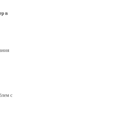
ер в
ания
блем с