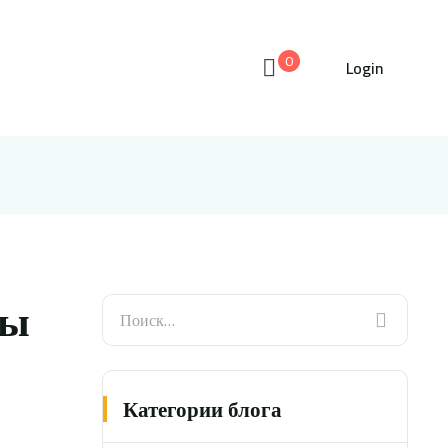
0
Login
ны
Категории блога