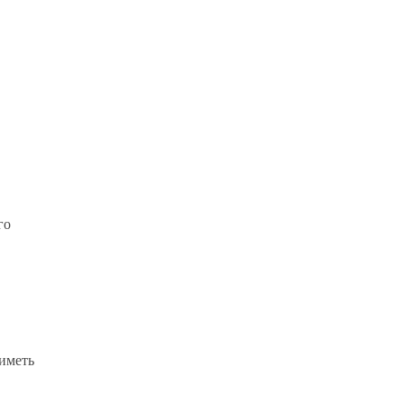
го
иметь