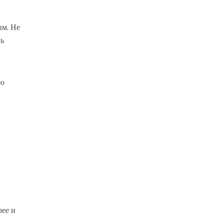
ым. Не
нь
ую
рее и