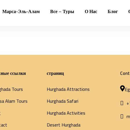
Марса-Эль-Алам
Все – Туры
О Нас
Блог
ные ссылки
страниц
Cont
ghada Tours
Hurghada Attractions
Eg
sa Alam Tours
Hurghada Safari
+
g
Hurghada Activities
m
tact
Desert Hurghada