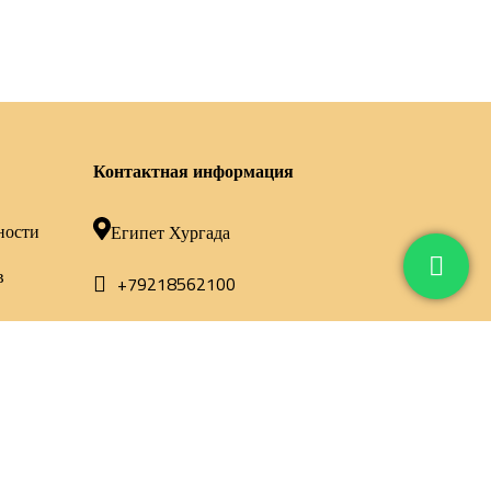
Контактная информация
ности
Египет Хургада
в
+79218562100
mazeegypttravel@gmail.com