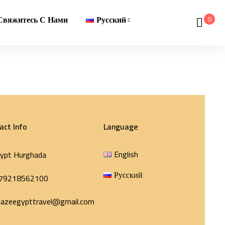
0
Свяжитесь С Нами
Русский
act Info
Language
English
ypt Hurghada
Русский
79218562100
azeegypttravel@gmail.com